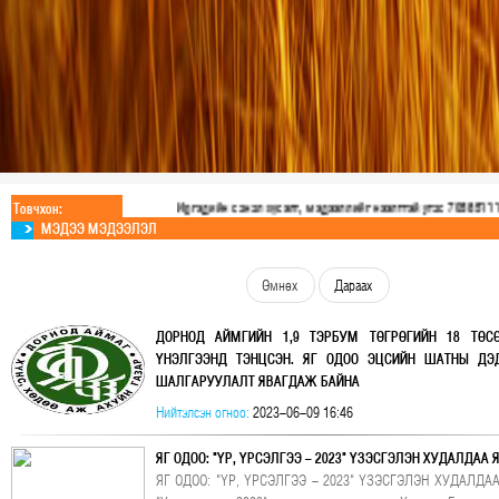
Иргэдийн санал хүсэлт, мэдээллийг нээлттэй утас 70585111 дугаар авч байна
Товчхон:
МЭДЭЭ МЭДЭЭЛЭЛ
Өмнөх
Дараах
ДОРНОД АЙМГИЙН 1,9 ТЭРБУМ ТӨГРӨГИЙН 18 ТӨС
ҮНЭЛГЭЭНД ТЭНЦСЭН. ЯГ ОДОО ЭЦСИЙН ШАТНЫ ДЭ
ШАЛГАРУУЛАЛТ ЯВАГДАЖ БАЙНА
АЗДТГ ын А200-р захирамжаар батлагдсан дэд хорооны 
Нийтэлсэн огноо:
2023-06-09 16:46
байна.
ЯГ ОДОО: "ҮР, ҮРСЭЛГЭЭ - 2023" ҮЗЭСГЭЛЭН ХУДАЛДАА
ЯГ ОДОО: "ҮР, ҮРСЭЛГЭЭ - 2023" ҮЗЭСГЭЛЭН ХУДАЛ