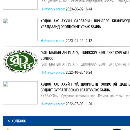
"Үр, үрсэлгээ-2023" үзэсгэлэн худалдаанд Хэрлэн, Баянтүм
нэр төрлийн үр, үрслэг, тарьц суулгац, мандлын цэцгийн төрл
Нийтэлсэн огноо:
2023-06-09 16:44
ХӨДӨӨ АЖ АХУЙН САЛБАРЫН ШИНЭЛЭГ БИЗНЕСҮҮД
УРАЛДААНД ОРОЛЦОХЫГ УРЬЖ БАЙНА
Нийтэлсэн огноо:
2023-01-12 12:12
"БОГ МАЛЫН АНГИЛАГЧ, ШИНЖЭЭЧ БЭЛТГЭХ" СУРГАЛТ
БОЛЛОО
"БОГ МАЛЫН АНГИЛАГЧ, ШИНЖЭЭЧ БЭЛТГЭХ" СУРГАЛТ
БОЛЛОО
Нийтэлсэн огноо:
2022-10-25 16:24
ХӨДӨӨ АЖ АХУЙН ҮЙЛДВЭРЛЭЛД ЗОХИСТОЙ ДАДЛЫ
СЭДЭВТ СУРГАЛТ ЗОХИОН БАЙГУУЛЖ БАЙНА.
ХХААХҮЯам, Судалгаа хөгжлийн төв, Герман монголын тог
хамтран "Хөдөө аж ахуйн үйлдвэрлэлд зохистой дадлыг нэв
Нийтэлсэн огноо:
2022-07-06 11:30
шатны сургалт 2022 оны 07 дугаар сарын 04-05 өдрүүдэ
сумдад зохион
ХОЛБООС