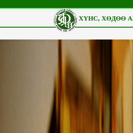
ХҮНС, ХӨДӨӨ А