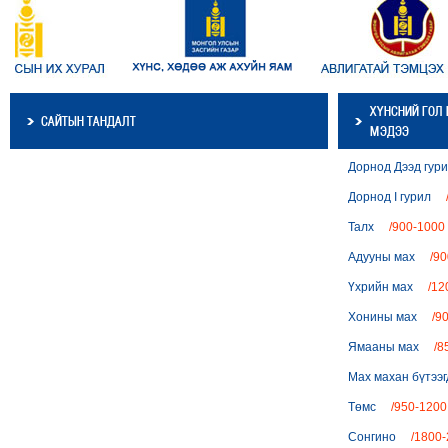
ХҮНСНИЙ ГОЛ
САЙТЫН ТАНДАЛТ
МЭДЭЭ
Дорнод Дээд г
Дорнод I гурил
Талх
/900-1000 
Адууны мах
/90
Үхрийн мах
/12
Хонины мах
/9
Ямааны мах
/8
Мах махан бүтэ
Төмс
/950-1200 
Сонгино
/1800-