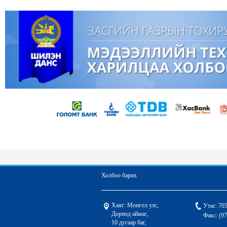
Байцаа
/1500-2
Лууван
/1200-2
Сармис
/5500-9
Ургамлын тос
/
Өндөг
/480-700 
Сахар
/2200-28
Будаа
/2500-28
Шингэн сүү
/23
Холбоо барих
Хаяг: Монгол улс,
Утас: 70
Дорнод аймаг,
Факс: (9
10 дугаар баг,