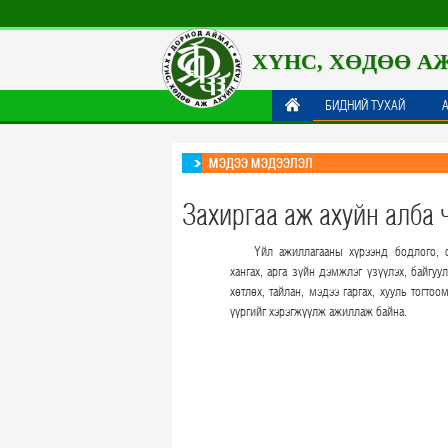
ХҮНС, ХӨДӨӨ А
БИДНИЙ ТУХАЙ
МЭДЭЭ МЭДЭЭЛЭЛ
Захиргаа аж ахуйн алба ч
Үйл ажиллагааны хүрээнд бодлого, 
хангах, арга зүйн дэмжлэг үзүүлэх, байгуу
хөтлөх, тайлан, мэдээ гаргах, хууль тогто
үүргийг хэрэгжүүлж ажиллаж байна.