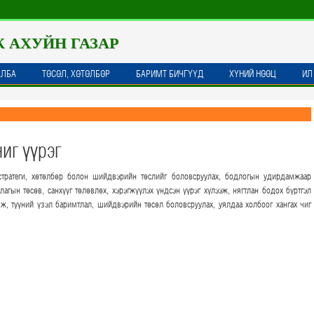
Ж АХУЙН ГАЗАР
АЛБА
ТӨСӨЛ, ХӨТӨЛБӨР
БАРИМТ БИЧГҮҮД
ХҮНИЙ НӨӨЦ
ИЛ
иг үүрэг
стратеги, хөтөлбөр болон шийдвэрийн төслийг боловсруулах, бодлогын удирдамжаар
ллагын төсөв, санхүүг төлөвлөх, хэрэгжүүлэх үндсэн үүрэг хүлээж, нягтлан бодох бүртгэл
омж, түүний үзэл баримтлал, шийдвэрийн төсөл боловсруулах, уялдаа холбоог хангах чиг