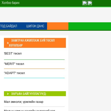
Холбоо барих
 ТОД БАЙДАЛ
ШИЛЭН ДАНС
ХАМТРАН АЖИЛЛАЖ БУЙ ТӨСӨЛ
ХӨТӨЛБӨР
'BEST' төсөл
"MERIT" төсөл
"ADAPT" төсөл
ХАРЪЯА БАЙГУУЛЛАГУУД:
Мал эмнэлэг, үржлийн газар