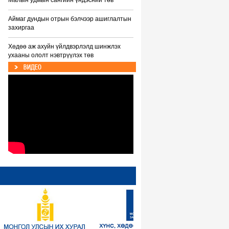
Малын удмын сангийн үндэсний төв
Аймаг дундын отрын бэлчээр ашиглалтын
захиргаа
Хөдөө аж ахуйн үйлдвэрлэлд шинжлэх
ухааны ололт нэвтрүүлэх төв
ВИДЕО
Тариалан эрхлэлтийг дэмжих сан
Мал хамгаалах сан