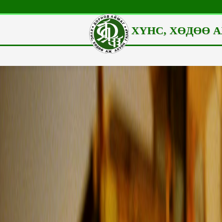
ХҮНС, ХӨДӨӨ А