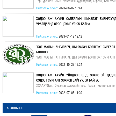
"Үр, үрсэлгээ-2023" үзэсгэлэн худалдаанд Хэрлэн, Баянтүм
нэр төрлийн үр, үрслэг, тарьц суулгац, мандлын цэцгийн төрл
Нийтэлсэн огноо:
2023-06-09 16:44
ХӨДӨӨ АЖ АХУЙН САЛБАРЫН ШИНЭЛЭГ БИЗНЕСҮҮД
УРАЛДААНД ОРОЛЦОХЫГ УРЬЖ БАЙНА
Нийтэлсэн огноо:
2023-01-12 12:12
"БОГ МАЛЫН АНГИЛАГЧ, ШИНЖЭЭЧ БЭЛТГЭХ" СУРГАЛТ
БОЛЛОО
"БОГ МАЛЫН АНГИЛАГЧ, ШИНЖЭЭЧ БЭЛТГЭХ" СУРГАЛТ
БОЛЛОО
Нийтэлсэн огноо:
2022-10-25 16:24
ХӨДӨӨ АЖ АХУЙН ҮЙЛДВЭРЛЭЛД ЗОХИСТОЙ ДАДЛЫ
СЭДЭВТ СУРГАЛТ ЗОХИОН БАЙГУУЛЖ БАЙНА.
ХХААХҮЯам, Судалгаа хөгжлийн төв, Герман монголын тог
хамтран "Хөдөө аж ахуйн үйлдвэрлэлд зохистой дадлыг нэв
Нийтэлсэн огноо:
2022-07-06 11:30
шатны сургалт 2022 оны 07 дугаар сарын 04-05 өдрүүдэ
сумдад зохион
ХОЛБООС