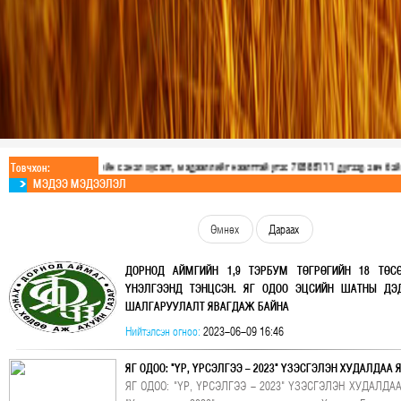
Иргэдийн санал хүсэлт, мэдээллийг нээлттэй утас 70585111 дугаар авч байна.
Товчхон:
МЭДЭЭ МЭДЭЭЛЭЛ
Өмнөх
Дараах
ДОРНОД АЙМГИЙН 1,9 ТЭРБУМ ТӨГРӨГИЙН 18 ТӨС
ҮНЭЛГЭЭНД ТЭНЦСЭН. ЯГ ОДОО ЭЦСИЙН ШАТНЫ ДЭ
ШАЛГАРУУЛАЛТ ЯВАГДАЖ БАЙНА
АЗДТГ ын А200-р захирамжаар батлагдсан дэд хорооны 
Нийтэлсэн огноо:
2023-06-09 16:46
байна.
ЯГ ОДОО: "ҮР, ҮРСЭЛГЭЭ - 2023" ҮЗЭСГЭЛЭН ХУДАЛДАА
ЯГ ОДОО: "ҮР, ҮРСЭЛГЭЭ - 2023" ҮЗЭСГЭЛЭН ХУДАЛ