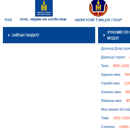
ХҮНСНИЙ ГОЛ
САЙТЫН ТАНДАЛТ
МЭДЭЭ
Дорнод Дээд г
Дорнод I гурил
Талх
/900-1000 
Адууны мах
/90
Үхрийн мах
/12
Хонины мах
/9
Ямааны мах
/8
Мах махан бүтэ
Төмс
/950-1200 
Сонгино
/1800-