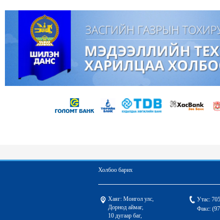
Байцаа
/1500-2
Лууван
/1200-2
Сармис
/5500-9
Ургамлын тос
/
Өндөг
/480-700 
Сахар
/2200-28
Будаа
/2500-28
Шингэн сүү
/23
Холбоо барих
Хаяг: Монгол улс,
Утас: 70
Дорнод аймаг,
Факс: (9
10 дугаар баг,