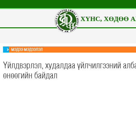
ХҮНС, ХӨДӨӨ А
МЭДЭЭ МЭДЭЭЛЭЛ
Үйлдвэрлэл, худалдаа үйлчилгээний алб
өнөөгийн байдал