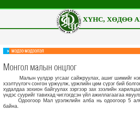
ХҮНС, ХӨДӨӨ А
МЭДЭЭ МЭДЭЭЛЭЛ
Монгол малын онцлог
Малын үүлдэр угсааг сайжруулах, ашиг шимийг нэмэг
хээлтүүлэгч сонгон үржүүлж, үржлийн цөм сүрэг бий болг
худалдаа зохион байгуулах зэргээр зах зээлийн харилц
үндэс суурийг тавихад чиглэгдсэн үйл ажиллагаагаа явуу
Одоогоор Мал үрэлжлийн алба нь одоогоор 5 ал
байна.