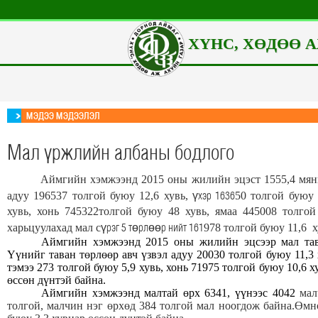
ХҮНС, ХӨДӨӨ А
МЭДЭЭ МЭДЭЭЛЭЛ
Мал үржлийн албаны бодлого
Аймгийн хэмжээнд 201
5
оны жилийн эцэст 1
555
,
4
мянг
хэр 1636
адуу
196537
толгой буюу 12,6 хувь,
ү
50
толгой буюу 
хувь, хонь 745
322
толгой буюу 48 хувь, ямаа 44
5008
толгой 
рэг 5 т
рл
р нийт 161
харьцуулахад мал с
ү
ө
өө
978
толгой буюу 11,6 
Аймгийн хэмжээнд 2015 оны жилийн эцсээр мал тава
Үүнийг таван төрлөөр авч үзвэл адуу 200
30
толгой буюу 11,3 
тэмээ 273 толгой буюу 5,9 хувь, хонь 71
975
толгой буюу 10,6 х
өссөн дүнтэй байна.
Аймгийн хэмжээнд малтай өрх 6341, үүнээс 4042
малч
толгой, малчин нэг өрхөд 384 толгой мал ноогдож байна.Өмн