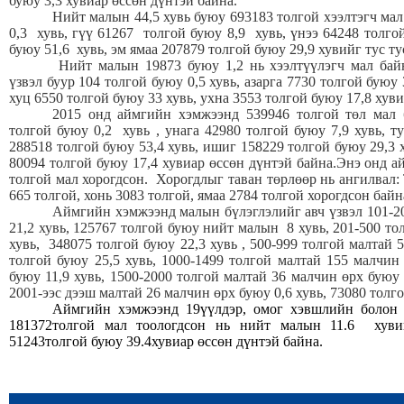
буюу 3,3 хувиар өссөн дүнтэй байна.
Нийт малын 44,5 хувь буюу 693183 толгой хээлтэгч ма
0,3 хувь, гүү 61267 толгой буюу 8,9 хувь, үнээ 64248 толгой
буюу 51,6 хувь, эм ямаа 207879 толгой буюу 29,9 хувийг тус ту
Нийт малын 19873 буюу 1,2 нь хээлтүүлэгч мал байн
үзвэл буур 104 толгой буюу 0,5 хувь, азарга 7730 толгой буюу 
хуц 6550 толгой буюу 33 хувь, ухна 3553 толгой буюу 17,8 хуви
2015 онд аймгийн хэмжээнд 539946 толгой төл мал 
толгой буюу 0,2 хувь , унага 42980 толгой буюу 7,9 хувь, ту
288518 толгой буюу 53,4 хувь, ишиг 158229 толгой буюу 29,3 
80094 толгой буюу 17,4 хувиар өссөн дүнтэй байна.
Энэ онд а
толгой мал хорогдсон.
Хорогдлыг таван төрлөөр нь ангилвал: 
665 толгой, хонь 3083 толгой, ямаа 2784 толгой хорогдсон байн
Аймгийн хэмжээнд малын бүлэглэлийг авч үзвэл 101-2
21,2 хувь, 125767 толгой буюу нийт малын 8 хувь, 201-500 то
хувь, 348075 толгой буюу 22,3 хувь , 500-999 толгой малтай 
толгой буюу 25,5 хувь, 1000-1499 толгой малтай 155 малчин
буюу 11,9 хувь, 1500-2000 толгой малтай 36 малчин өрх буюу
2001-ээс дээш малтай 26 малчин өрх буюу 0,6 хувь, 73080 толг
Аймгийн хэмжээнд
19
үүлдэр, омог хэвшлийн болон
181372
толгой мал тоологдсон нь нийт малын
11.6
хуви
51243
толгой буюу
39.4
хувиар өссөн дүнтэй байна.