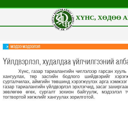
ХҮНС, ХӨДӨӨ А
МЭДЭЭ МЭДЭЭЛЭЛ
Үйлдвэрлэл, худалдаа үйлчилгээний алба
Хүнс, г
азар тариалангийн чиглэлээр гарсан хууль
хангуулах, төр засгийн бодлого шийдвэрийг хэрэгж
сурталчилах, аймгийн төвшинд хэрэгжүүлэх арга хэмжээг 
газар тариалангийн үйлдвэрлэл эрхлэгчид, засаг захирга
зөвлөгөө өгөх, сургалт зохион байгуулж
,
мэдээлэл т
тогтвортой хөгжлийг хангуулах
зорилготой
.